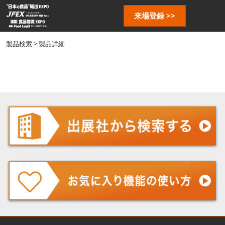
ス
ペ
来場登録 >>
キ
ー
ッ
ジ
プ
製品検索
> 製品詳細
ナ
し
ビ
ゲ
て
ー
進
シ
む
ョ
ン
を
開
く