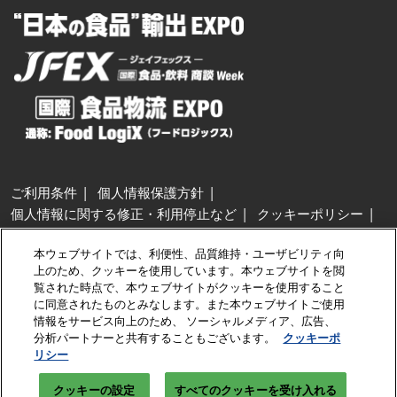
ご利用条件
個人情報保護方針
個人情報に関する修正・利用停止など
クッキーポリシー
展示会・セミナー参加ポリシー
本ウェブサイトでは、利便性、品質維持・ユーザビリティ向
特定商取引法に基づく表示
上のため、クッキーを使用しています。本ウェブサイトを閲
カスタマーハラスメントに対する基本方針
クッキーの設定
覧された時点で、本ウェブサイトがクッキーを使用すること
に同意されたものとみなします。また本ウェブサイトご使用
情報をサービス向上のため、 ソーシャルメディア、広告、
Copyright © RX Japan GK
分析パートナーと共有することもございます。
クッキーポ
リシー
クッキーの設定
すべてのクッキーを受け入れる