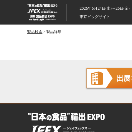
ス
2026年6月24日(水)～26日(金)
キ
東京ビッグサイト
ッ
プ
製品検索
> 製品詳細
し
て
進
む