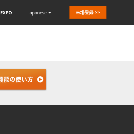
来場登録 >>
EXPO
Japanese
Press
Escape
to
close
the
menu.