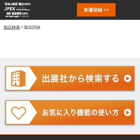
ス
ペ
来場登録 >>
キ
ー
ッ
ジ
プ
製品検索
> 製品詳細
ナ
し
ビ
ゲ
て
ー
進
シ
む
ョ
ン
を
開
く