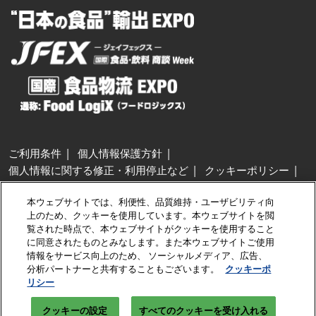
ご利用条件
個人情報保護方針
個人情報に関する修正・利用停止など
クッキーポリシー
展示会・セミナー参加ポリシー
本ウェブサイトでは、利便性、品質維持・ユーザビリティ向
特定商取引法に基づく表示
上のため、クッキーを使用しています。本ウェブサイトを閲
カスタマーハラスメントに対する基本方針
クッキーの設定
覧された時点で、本ウェブサイトがクッキーを使用すること
に同意されたものとみなします。また本ウェブサイトご使用
情報をサービス向上のため、 ソーシャルメディア、広告、
Copyright © RX Japan GK
分析パートナーと共有することもございます。
クッキーポ
リシー
クッキーの設定
すべてのクッキーを受け入れる