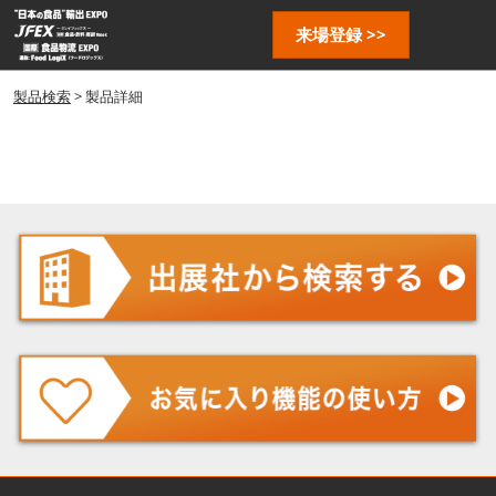
ス
ペ
来場登録 >>
キ
ー
ッ
ジ
プ
製品検索
> 製品詳細
ナ
し
ビ
ゲ
て
ー
進
シ
む
ョ
ン
を
開
く