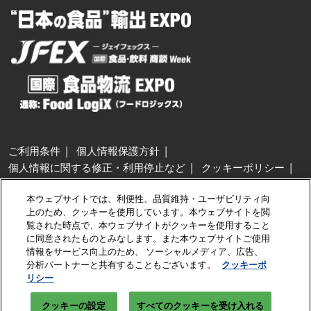
ご利用条件
個人情報保護方針
個人情報に関する修正・利用停止など
クッキーポリシー
展示会・セミナー参加ポリシー
本ウェブサイトでは、利便性、品質維持・ユーザビリティ向
特定商取引法に基づく表示
上のため、クッキーを使用しています。本ウェブサイトを閲
カスタマーハラスメントに対する基本方針
クッキーの設定
覧された時点で、本ウェブサイトがクッキーを使用すること
に同意されたものとみなします。また本ウェブサイトご使用
情報をサービス向上のため、 ソーシャルメディア、広告、
Copyright © RX Japan GK
分析パートナーと共有することもございます。
クッキーポ
リシー
クッキーの設定
すべてのクッキーを受け入れる