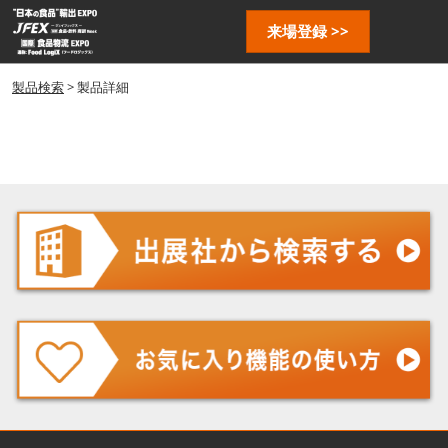
ス
ペ
来場登録 >>
キ
ー
ッ
ジ
プ
製品検索
> 製品詳細
ナ
し
ビ
ゲ
て
ー
進
シ
む
ョ
ン
を
開
く