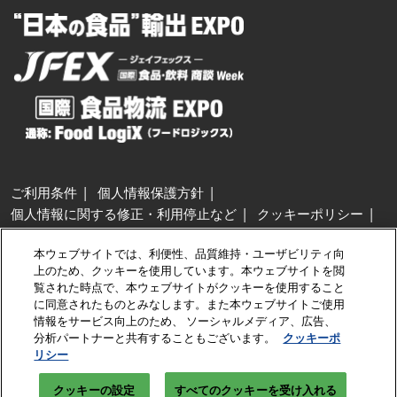
ご利用条件
個人情報保護方針
個人情報に関する修正・利用停止など
クッキーポリシー
展示会・セミナー参加ポリシー
本ウェブサイトでは、利便性、品質維持・ユーザビリティ向
特定商取引法に基づく表示
上のため、クッキーを使用しています。本ウェブサイトを閲
カスタマーハラスメントに対する基本方針
クッキーの設定
覧された時点で、本ウェブサイトがクッキーを使用すること
に同意されたものとみなします。また本ウェブサイトご使用
情報をサービス向上のため、 ソーシャルメディア、広告、
Copyright © RX Japan GK
分析パートナーと共有することもございます。
クッキーポ
リシー
クッキーの設定
すべてのクッキーを受け入れる