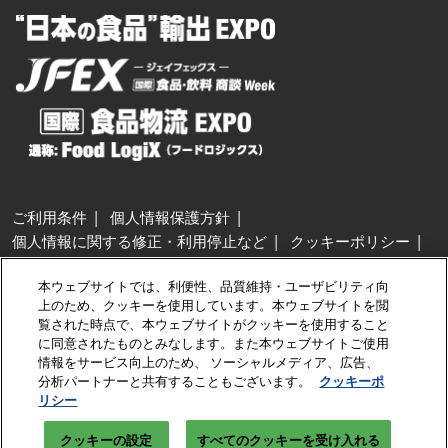
ご利用条件
個人情報保護方針
個人情報に関する修正・利用停止など
クッキーポリシー
展示会・セミナー参加ポリシー
本ウェブサイトでは、利便性、品質維持・ユーザビリティ向
特定商取引法に基づく表示
上のため、クッキーを使用しています。本ウェブサイトを閲
カスタマーハラスメントに対する基本方針
クッキーの設定
覧された時点で、本ウェブサイトがクッキーを使用すること
に同意されたものとみなします。また本ウェブサイトご使用
情報をサービス向上のため、 ソーシャルメディア、広告、
Copyright © RX Japan GK
分析パートナーと共有することもございます。
クッキーポ
リシー
クッキーの設定
すべてのクッキーを受け入れる