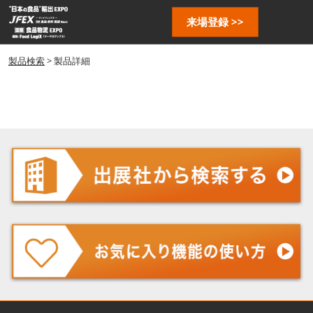
ス
ペ
来場登録 >>
キ
ー
ッ
ジ
プ
製品検索
> 製品詳細
ナ
し
ビ
ゲ
て
ー
進
シ
む
ョ
ン
を
開
く