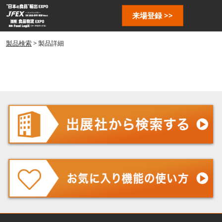
ス
ペ
来場登録 >>
キ
ー
ッ
ジ
プ
製品検索
> 製品詳細
ナ
し
ビ
ゲ
て
ー
進
シ
む
ョ
ン
を
開
く