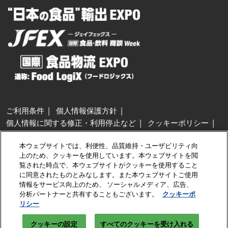
ご利用条件
個人情報保護方針
個人情報に関する修正・利用停止など
クッキーポリシー
展示会・セミナー参加ポリシー
本ウェブサイトでは、利便性、品質維持・ユーザビリティ向
特定商取引法に基づく表示
上のため、クッキーを使用しています。本ウェブサイトを閲
カスタマーハラスメントに対する基本方針
クッキーの設定
覧された時点で、本ウェブサイトがクッキーを使用すること
に同意されたものとみなします。また本ウェブサイトご使用
情報をサービス向上のため、 ソーシャルメディア、広告、
Copyright © RX Japan GK
分析パートナーと共有することもございます。
クッキーポ
リシー
クッキーの設定
すべてのクッキーを受け入れる