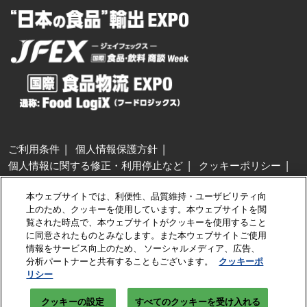
ご利用条件
個人情報保護方針
個人情報に関する修正・利用停止など
クッキーポリシー
展示会・セミナー参加ポリシー
本ウェブサイトでは、利便性、品質維持・ユーザビリティ向
特定商取引法に基づく表示
上のため、クッキーを使用しています。本ウェブサイトを閲
カスタマーハラスメントに対する基本方針
クッキーの設定
覧された時点で、本ウェブサイトがクッキーを使用すること
に同意されたものとみなします。また本ウェブサイトご使用
情報をサービス向上のため、 ソーシャルメディア、広告、
Copyright © RX Japan GK
分析パートナーと共有することもございます。
クッキーポ
リシー
クッキーの設定
すべてのクッキーを受け入れる