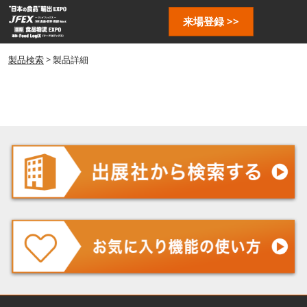
ス
ペ
来場登録 >>
キ
ー
ッ
ジ
プ
製品検索
> 製品詳細
ナ
し
ビ
ゲ
て
ー
進
シ
む
ョ
ン
を
開
く