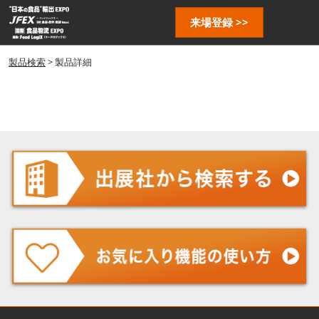
ス
ペ
来場登録 >>
キ
ー
ッ
ジ
プ
製品検索
> 製品詳細
ナ
し
ビ
ゲ
て
ー
進
シ
む
ョ
ン
を
開
く