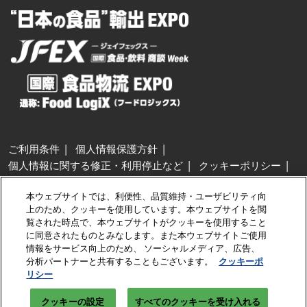
ご利用条件
個人情報保護方針
個人情報に関する修正・利用停止など
クッキーポリシー
展示会・セミナー参加ポリシー
本ウェブサイトでは、利便性、品質維持・ユーザビリティ向
特定商取引法に基づく表示
上のため、クッキーを使用しています。本ウェブサイトを閲
カスタマーハラスメントに対する基本方針
クッキーの設定
覧された時点で、本ウェブサイトがクッキーを使用すること
に同意されたものとみなします。また本ウェブサイトご使用
情報をサービス向上のため、 ソーシャルメディア、広告、
Copyright © RX Japan GK
分析パートナーと共有することもございます。
クッキーポ
リシー
クッキーの設定
すべてのクッキーを受け入れる