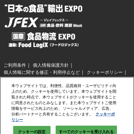
ご利用条件
個人情報保護方針
個人情報に関する修正・利用停止など
クッキーポリシー
展示会・セミナー参加ポリシー
本ウェブサイトでは、利便性、品質維持・ユーザビリティ向
特定商取引法に基づく表示
上のため、クッキーを使用しています。本ウェブサイトを閲
カスタマーハラスメントに対する基本方針
クッキーの設定
覧された時点で、本ウェブサイトがクッキーを使用すること
に同意されたものとみなします。また本ウェブサイトご使用
情報をサービス向上のため、 ソーシャルメディア、広告、
Copyright © RX Japan GK
分析パートナーと共有することもございます。
クッキーポ
リシー
クッキーの設定
すべてのクッキーを受け入れる