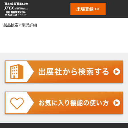
ス
ペ
来場登録 >>
キ
ー
ッ
ジ
プ
製品検索
> 製品詳細
ナ
し
ビ
ゲ
て
ー
進
シ
む
ョ
ン
を
開
く