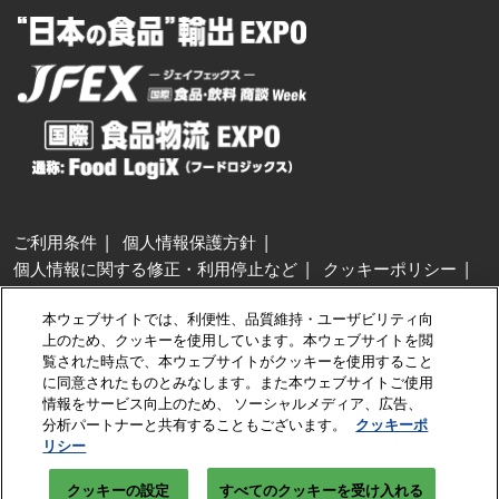
ご利用条件
個人情報保護方針
個人情報に関する修正・利用停止など
クッキーポリシー
展示会・セミナー参加ポリシー
本ウェブサイトでは、利便性、品質維持・ユーザビリティ向
特定商取引法に基づく表示
上のため、クッキーを使用しています。本ウェブサイトを閲
カスタマーハラスメントに対する基本方針
クッキーの設定
覧された時点で、本ウェブサイトがクッキーを使用すること
に同意されたものとみなします。また本ウェブサイトご使用
情報をサービス向上のため、 ソーシャルメディア、広告、
Copyright © RX Japan GK
分析パートナーと共有することもございます。
クッキーポ
リシー
クッキーの設定
すべてのクッキーを受け入れる