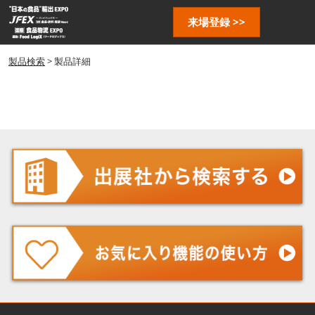
ス
ペ
来場登録 >>
キ
ー
ッ
ジ
プ
製品検索
> 製品詳細
ナ
し
ビ
ゲ
て
ー
進
シ
む
ョ
ン
を
開
く