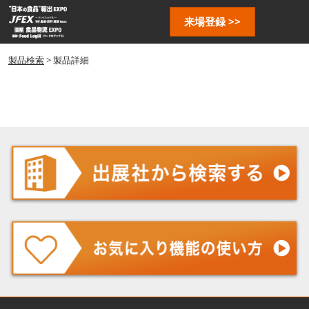
ス
ペ
来場登録 >>
キ
ー
ッ
ジ
プ
製品検索
> 製品詳細
ナ
し
ビ
ゲ
て
ー
進
シ
む
ョ
ン
を
開
く