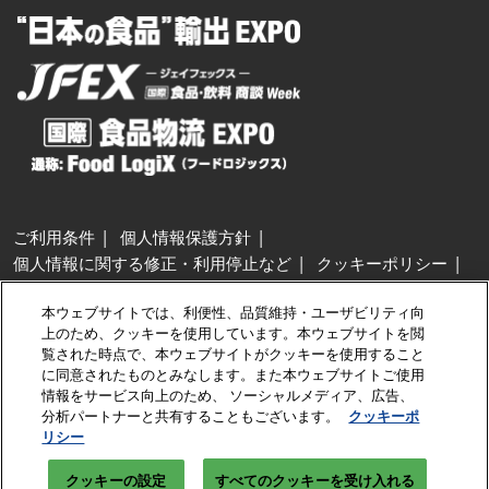
ご利用条件
個人情報保護方針
個人情報に関する修正・利用停止など
クッキーポリシー
展示会・セミナー参加ポリシー
本ウェブサイトでは、利便性、品質維持・ユーザビリティ向
特定商取引法に基づく表示
上のため、クッキーを使用しています。本ウェブサイトを閲
カスタマーハラスメントに対する基本方針
クッキーの設定
覧された時点で、本ウェブサイトがクッキーを使用すること
に同意されたものとみなします。また本ウェブサイトご使用
情報をサービス向上のため、 ソーシャルメディア、広告、
Copyright © RX Japan GK
分析パートナーと共有することもございます。
クッキーポ
リシー
クッキーの設定
すべてのクッキーを受け入れる