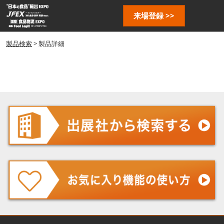
ス
ペ
来場登録 >>
キ
ー
ッ
ジ
プ
製品検索
> 製品詳細
ナ
し
ビ
ゲ
て
ー
進
シ
む
ョ
ン
を
開
く