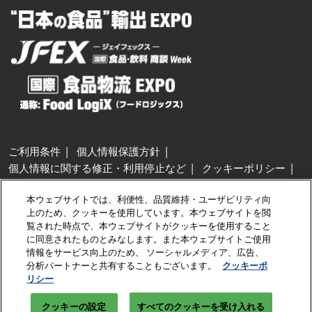
ご利用条件
個人情報保護方針
個人情報に関する修正・利用停止など
クッキーポリシー
展示会・セミナー参加ポリシー
本ウェブサイトでは、利便性、品質維持・ユーザビリティ向
特定商取引法に基づく表示
上のため、クッキーを使用しています。本ウェブサイトを閲
カスタマーハラスメントに対する基本方針
クッキーの設定
覧された時点で、本ウェブサイトがクッキーを使用すること
に同意されたものとみなします。また本ウェブサイトご使用
情報をサービス向上のため、 ソーシャルメディア、広告、
Copyright © RX Japan GK
分析パートナーと共有することもございます。
クッキーポ
リシー
クッキーの設定
すべてのクッキーを受け入れる