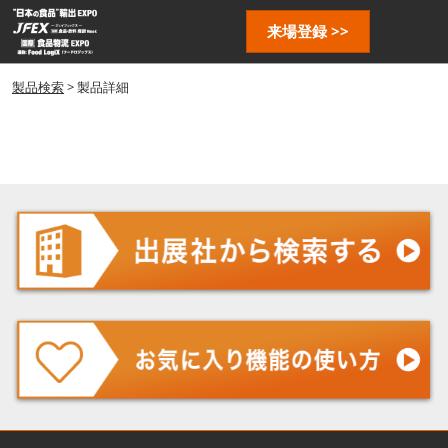
ス
ペ
来場登録 >>
キ
ー
ッ
ジ
プ
製品検索
> 製品詳細
ナ
し
ビ
ゲ
て
ー
進
シ
む
ョ
ン
を
開
く