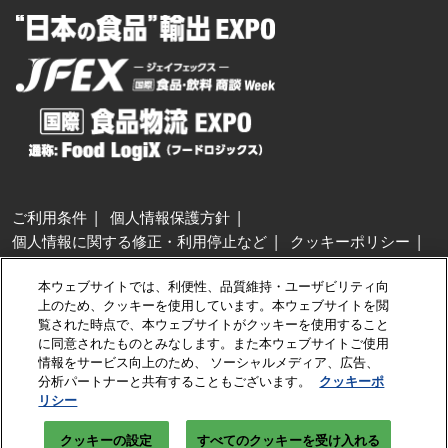
ご利用条件
個人情報保護方針
個人情報に関する修正・利用停止など
クッキーポリシー
展示会・セミナー参加ポリシー
本ウェブサイトでは、利便性、品質維持・ユーザビリティ向
特定商取引法に基づく表示
上のため、クッキーを使用しています。本ウェブサイトを閲
カスタマーハラスメントに対する基本方針
クッキーの設定
覧された時点で、本ウェブサイトがクッキーを使用すること
に同意されたものとみなします。また本ウェブサイトご使用
情報をサービス向上のため、 ソーシャルメディア、広告、
Copyright © RX Japan GK
分析パートナーと共有することもございます。
クッキーポ
リシー
クッキーの設定
すべてのクッキーを受け入れる