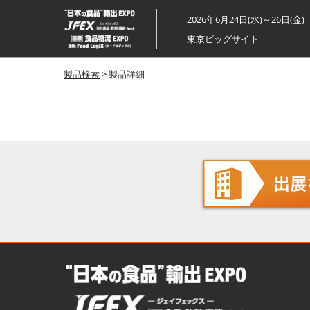
ス
2026年6月24日(水)～26日(金)
キ
東京ビッグサイト
ッ
プ
製品検索
> 製品詳細
し
て
進
む