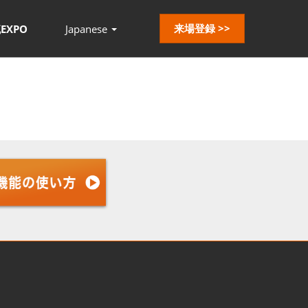
来場登録 >>
EXPO
Japanese
Press
Escape
to
close
the
menu.