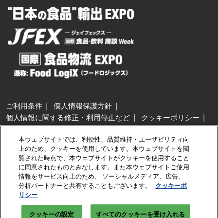
ご利用条件
個人情報保護方針
個人情報に関する修正・利用停止など
クッキーポリシー
展示会・セミナー参加ポリシー
本ウェブサイトでは、利便性、品質維持・ユーザビリティ向
特定商取引法に基づく表示
上のため、クッキーを使用しています。本ウェブサイトを閲
カスタマーハラスメントに対する基本方針
クッキーの設定
覧された時点で、本ウェブサイトがクッキーを使用すること
に同意されたものとみなします。また本ウェブサイトご使用
情報をサービス向上のため、 ソーシャルメディア、広告、
Copyright © RX Japan GK
分析パートナーと共有することもございます。
クッキーポ
リシー
クッキーの設定
すべてのクッキーを受け入れる