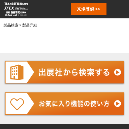
ス
ペ
来場登録 >>
キ
ー
ッ
ジ
プ
製品検索
> 製品詳細
ナ
し
ビ
ゲ
て
ー
進
シ
む
ョ
ン
を
開
く