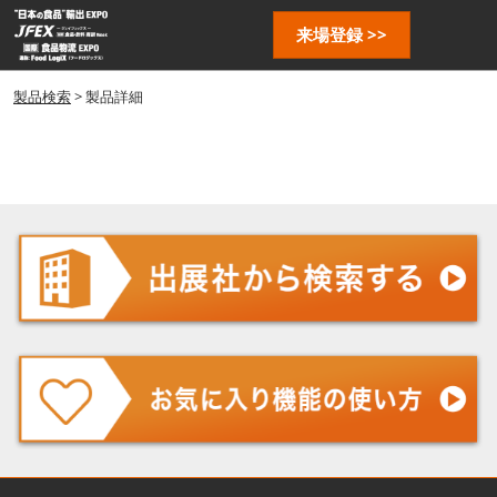
ス
ペ
来場登録 >>
キ
ー
ッ
ジ
プ
製品検索
> 製品詳細
ナ
し
ビ
ゲ
て
ー
進
シ
む
ョ
ン
を
開
く