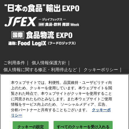
ご利用条件
個人情報保護方針
個人情報に関する修正・利用停止など
クッキーポリシー
展示会・セミナー参加ポリシー
本ウェブサイトでは、利便性、品質維持・ユーザビリティ向
特定商取引法に基づく表示
上のため、クッキーを使用しています。本ウェブサイトを閲
カスタマーハラスメントに対する基本方針
クッキーの設定
覧された時点で、本ウェブサイトがクッキーを使用すること
に同意されたものとみなします。また本ウェブサイトご使用
情報をサービス向上のため、 ソーシャルメディア、広告、
Copyright © RX Japan GK
分析パートナーと共有することもございます。
クッキーポ
リシー
クッキーの設定
すべてのクッキーを受け入れる