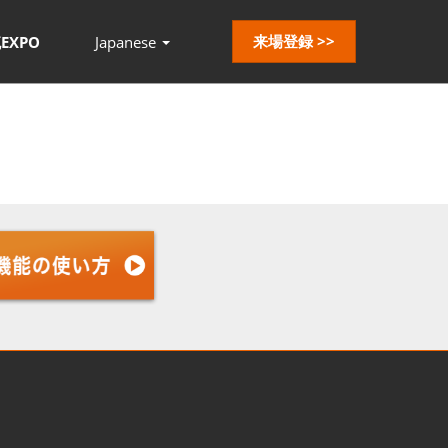
来場登録 >>
EXPO
Japanese
Press
Escape
to
close
the
menu.