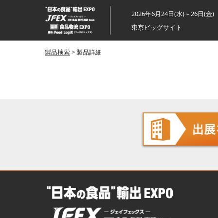
ス
2026年6月24日(水)～26日(金)
キ
東京ビッグサイト
ッ
プ
製品検索
> 製品詳細
し
て
進
む