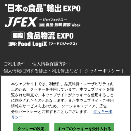
ご利用条件
個人情報保護方針
個人情報に関する修正・利用停止など
クッキーポリシー
展示会・セミナー参加ポリシー
本ウェブサイトでは、利便性、品質維持・ユーザビリティ向
特定商取引法に基づく表示
上のため、クッキーを使用しています。本ウェブサイトを閲
カスタマーハラスメントに対する基本方針
クッキーの設定
覧された時点で、本ウェブサイトがクッキーを使用すること
に同意されたものとみなします。また本ウェブサイトご使用
情報をサービス向上のため、 ソーシャルメディア、広告、
Copyright © RX Japan GK
分析パートナーと共有することもございます。
クッキーポ
リシー
クッキーの設定
すべてのクッキーを受け入れる