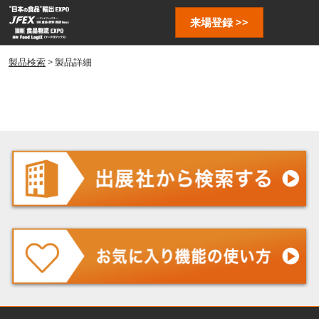
ス
ペ
来場登録 >>
キ
ー
ッ
ジ
プ
製品検索
> 製品詳細
ナ
し
ビ
ゲ
て
ー
進
シ
む
ョ
ン
を
開
く