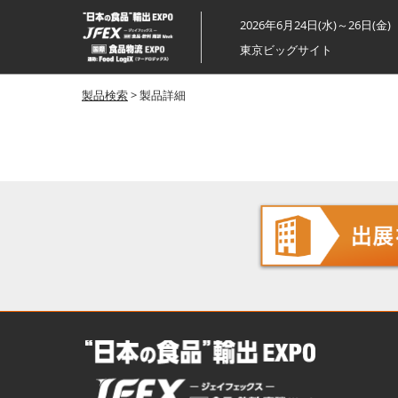
ス
2026年6月24日(水)～26日(金)
キ
東京ビッグサイト
ッ
プ
製品検索
> 製品詳細
し
て
進
む