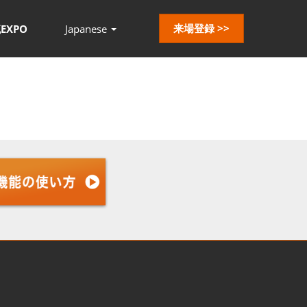
来場登録 >>
EXPO
Japanese
Press
Escape
to
close
the
menu.