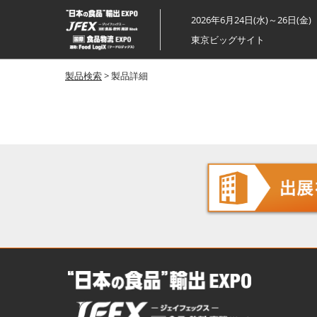
ス
2026年6月24日(水)～26日(金)
キ
東京ビッグサイト
ッ
プ
製品検索
> 製品詳細
し
て
進
む