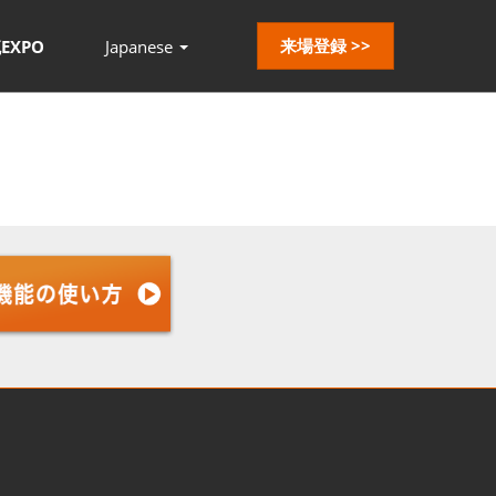
来場登録 >>
EXPO
Japanese
Press
Escape
to
close
the
menu.