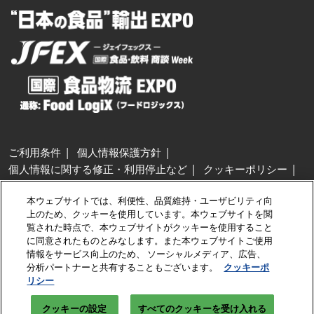
ご利用条件
個人情報保護方針
個人情報に関する修正・利用停止など
クッキーポリシー
展示会・セミナー参加ポリシー
本ウェブサイトでは、利便性、品質維持・ユーザビリティ向
特定商取引法に基づく表示
上のため、クッキーを使用しています。本ウェブサイトを閲
カスタマーハラスメントに対する基本方針
クッキーの設定
覧された時点で、本ウェブサイトがクッキーを使用すること
に同意されたものとみなします。また本ウェブサイトご使用
情報をサービス向上のため、 ソーシャルメディア、広告、
Copyright © RX Japan GK
分析パートナーと共有することもございます。
クッキーポ
リシー
クッキーの設定
すべてのクッキーを受け入れる