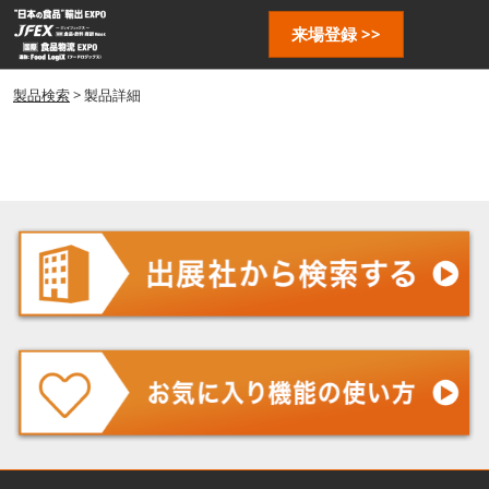
ス
ペ
来場登録 >>
キ
ー
ッ
ジ
プ
製品検索
> 製品詳細
ナ
し
ビ
ゲ
て
ー
進
シ
む
ョ
ン
を
開
く