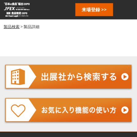
ス
ペ
来場登録 >>
キ
ー
ッ
ジ
プ
製品検索
> 製品詳細
ナ
し
ビ
ゲ
て
ー
進
シ
む
ョ
ン
を
開
く