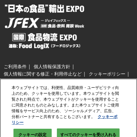
ご利用条件
個人情報保護方針
個人情報に関する修正・利用停止など
クッキーポリシー
展示会・セミナー参加ポリシー
本ウェブサイトでは、利便性、品質維持・ユーザビリティ向
特定商取引法に基づく表示
上のため、クッキーを使用しています。本ウェブサイトを閲
カスタマーハラスメントに対する基本方針
クッキーの設定
覧された時点で、本ウェブサイトがクッキーを使用すること
に同意されたものとみなします。また本ウェブサイトご使用
情報をサービス向上のため、 ソーシャルメディア、広告、
Copyright © RX Japan GK
分析パートナーと共有することもございます。
クッキーポ
リシー
クッキーの設定
すべてのクッキーを受け入れる