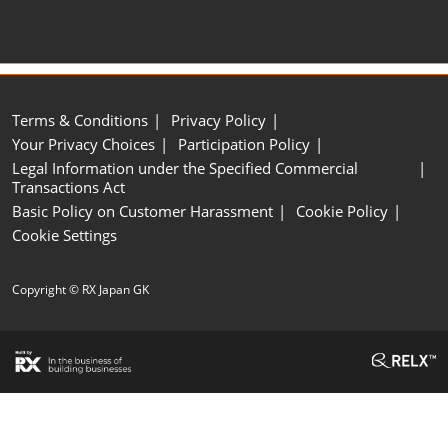
直
打
接
开
跳
页
转
面
至
导
Terms & Conditions
Privacy Policy
航
内
Your Privacy Choices
Participation Policy
容
Legal Information under the Specified Commercial
Transactions Act
Basic Policy on Customer Harassment
Cookie Policy
Cookie Settings
Copyright © RX Japan GK