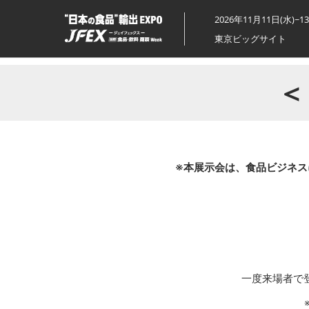
ス
2026年11月11日(水)~1
キ
東京ビッグサイト
ッ
プ
し
＜
て
進
む
※本展示会は、食品ビジネス
一度来場者で