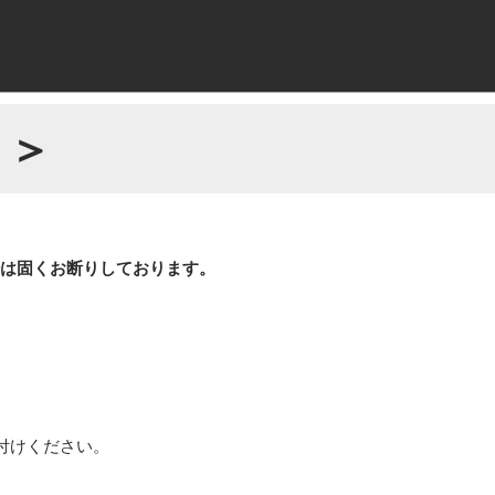
 ＞
場は固くお断りしております。
付けください。
。