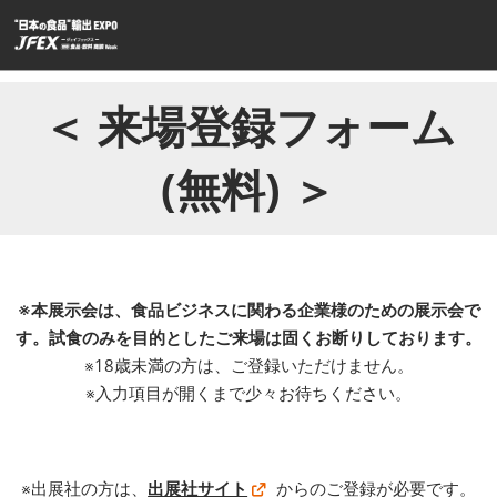
ス
キ
ッ
プ
＜ 来場登録フォーム
し
て
(無料) ＞
進
む
※本展示会は、食品ビジネスに関わる企業様のための展示会で
す。試食のみを目的としたご来場は固くお断りしております。
※18歳未満の方は、ご登録いただけません。
※入力項目が開くまで少々お待ちください。
※出展社の方は、
出展社サイト
からのご登録が必要です。