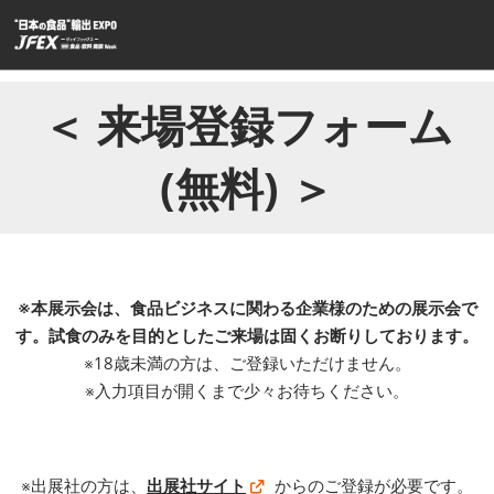
ス
キ
ッ
プ
＜ 来場登録フォーム
し
て
(無料) ＞
進
む
※本展示会は、食品ビジネスに関わる企業様のための展示会で
す。試食のみを目的としたご来場は固くお断りしております。
※18歳未満の方は、ご登録いただけません。
※入力項目が開くまで少々お待ちください。
※出展社の方は、
出展社サイト
からのご登録が必要です。