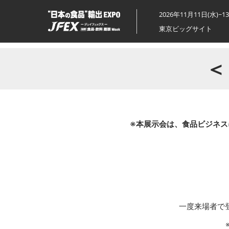
ス
2026年11月11日(水)~1
キ
東京ビッグサイト
ッ
プ
し
＜
て
進
む
※本展示会は、食品ビジネス
一度来場者で