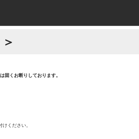
 ＞
場は固くお断りしております。
付けください。
。