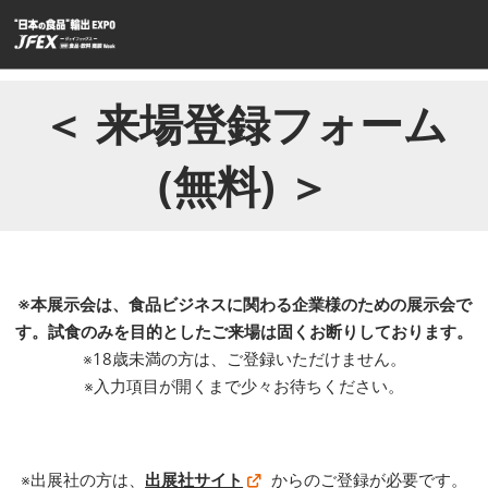
ス
キ
ッ
プ
＜ 来場登録フォーム
し
て
(無料) ＞
進
む
※本展示会は、食品ビジネスに関わる企業様のための展示会で
す。試食のみを目的としたご来場は固くお断りしております。
※18歳未満の方は、ご登録いただけません。
※入力項目が開くまで少々お待ちください。
※出展社の方は、
出展社サイト
からのご登録が必要です。