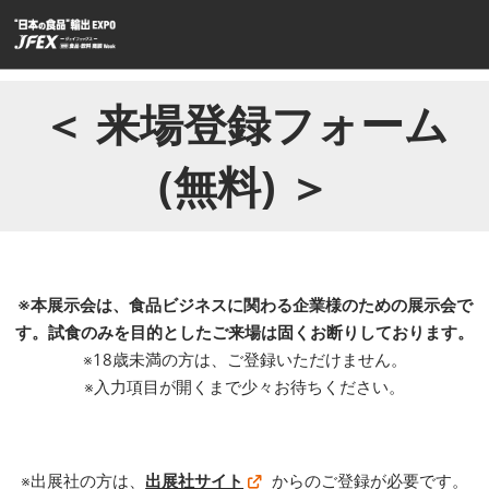
ス
キ
ッ
プ
＜ 来場登録フォーム
し
て
(無料) ＞
進
む
※本展示会は、食品ビジネスに関わる企業様のための展示会で
す。試食のみを目的としたご来場は固くお断りしております。
※18歳未満の方は、ご登録いただけません。
※入力項目が開くまで少々お待ちください。
※出展社の方は、
出展社サイト
からのご登録が必要です。