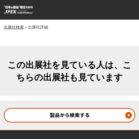
ス
ペ
キ
ー
ッ
ジ
プ
出展社検索
＞出展社詳細
ナ
し
ビ
ゲ
て
ー
進
シ
む
ョ
この出展社を見ている人は、こ
ン
ちらの出展社も見ています
を
開
く