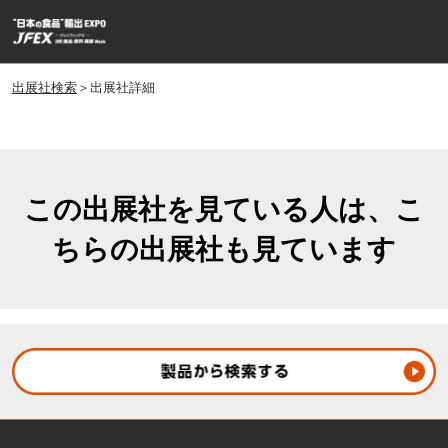
ス
ペ
キ
ー
ッ
ジ
プ
出展社検索
＞出展社詳細
ナ
し
ビ
ゲ
て
ー
進
シ
む
ョ
この出展社を見ている人は、こ
ン
ちらの出展社も見ています
を
開
く