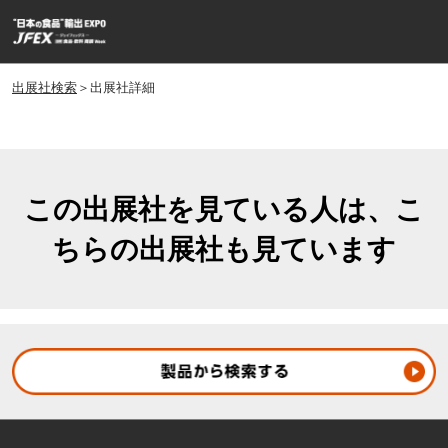
ス
ペ
キ
ー
ッ
ジ
プ
出展社検索
＞出展社詳細
ナ
し
ビ
ゲ
て
ー
進
シ
む
ョ
この出展社を見ている人は、こ
ン
ちらの出展社も見ています
を
開
く