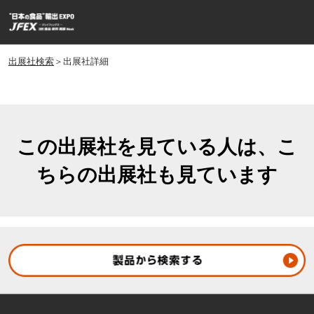
ス
ペ
キ
ー
ッ
ジ
プ
出展社検索
＞出展社詳細
ナ
し
ビ
ゲ
て
ー
進
シ
む
ョ
この出展社を見ている人は、こ
ン
ちらの出展社も見ています
を
開
く