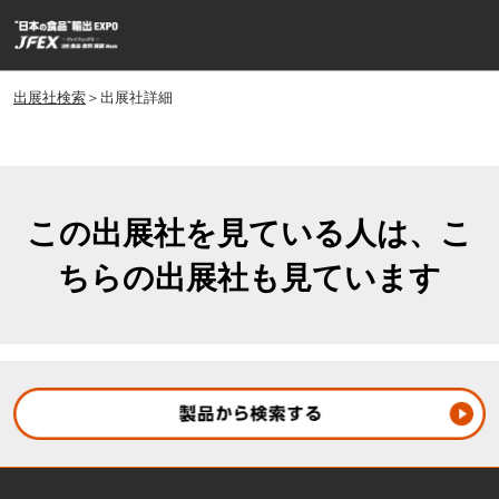
ス
ペ
キ
ー
ッ
ジ
プ
出展社検索
＞出展社詳細
ナ
し
ビ
ゲ
て
ー
進
シ
む
ョ
この出展社を見ている人は、こ
ン
ちらの出展社も見ています
を
開
く