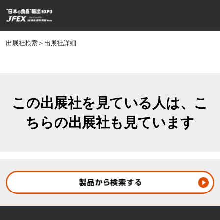
ス
ペ
キ
ー
ッ
ジ
プ
出展社検索
＞出展社詳細
ナ
し
ビ
ゲ
て
ー
進
シ
む
ョ
この出展社を見ている人は、こ
ン
ちらの出展社も見ています
を
開
く