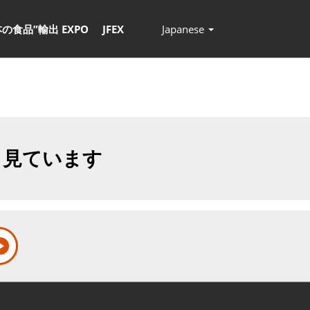
本の食品”輸出 EXPO
JFEX
Japanese
Press
Escape
to
close
the
menu.
も見ています