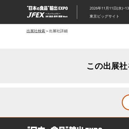
ス
2026年11月11日(水)~1
キ
東京ビッグサイト
ッ
プ
出展社検索
＞出展社詳細
し
て
進
む
この出展社