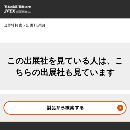
ス
ペ
キ
ー
ッ
ジ
プ
出展社検索
＞出展社詳細
ナ
し
ビ
ゲ
て
ー
進
シ
む
ョ
この出展社を見ている人は、こ
ン
ちらの出展社も見ています
を
開
く