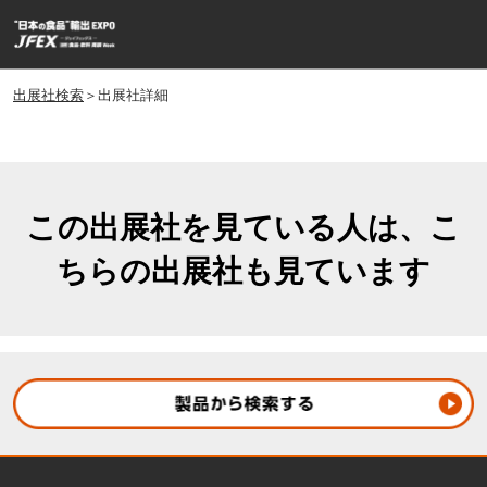
ス
ペ
キ
ー
ッ
ジ
プ
出展社検索
＞出展社詳細
ナ
し
ビ
ゲ
て
ー
進
シ
む
ョ
この出展社を見ている人は、こ
ン
ちらの出展社も見ています
を
開
く