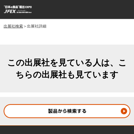
ス
ペ
キ
ー
ッ
ジ
プ
出展社検索
＞出展社詳細
ナ
し
ビ
ゲ
て
ー
進
シ
む
ョ
この出展社を見ている人は、こ
ン
ちらの出展社も見ています
を
開
く