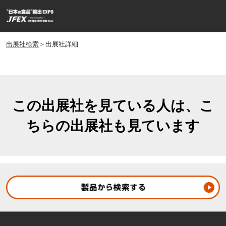
ス
ペ
キ
ー
ッ
ジ
プ
出展社検索
＞出展社詳細
ナ
し
ビ
ゲ
て
ー
進
シ
む
ョ
この出展社を見ている人は、こ
ン
ちらの出展社も見ています
を
開
く