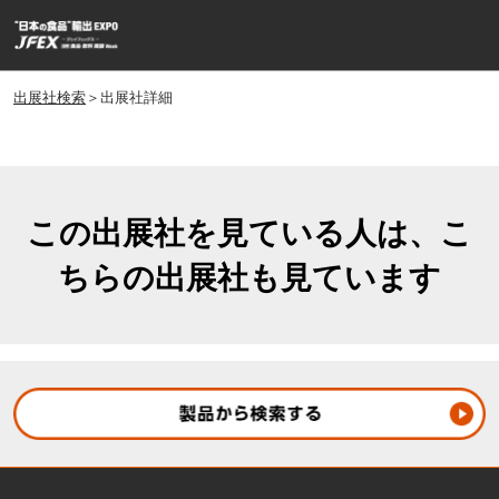
ス
ペ
キ
ー
ッ
ジ
プ
出展社検索
＞出展社詳細
ナ
し
ビ
ゲ
て
ー
進
シ
む
ョ
この出展社を見ている人は、こ
ン
ちらの出展社も見ています
を
開
く