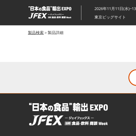
ス
2026年11月11日(水)~1
キ
東京ビッグサイト
ッ
プ
製品検索
＞製品詳細
し
て
進
む