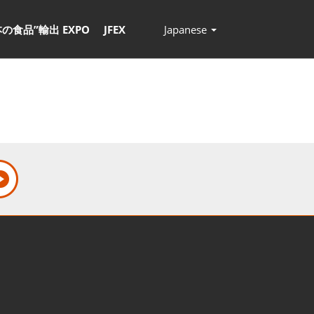
本の食品”輸出 EXPO
JFEX
Japanese
Press
Escape
to
close
the
menu.