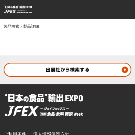
ス
ペ
キ
ー
ッ
ジ
プ
製品検索
＞製品詳細
ナ
し
ビ
ゲ
て
ー
進
シ
む
ョ
ン
を
開
く
ご利用条件
個人情報保護方針