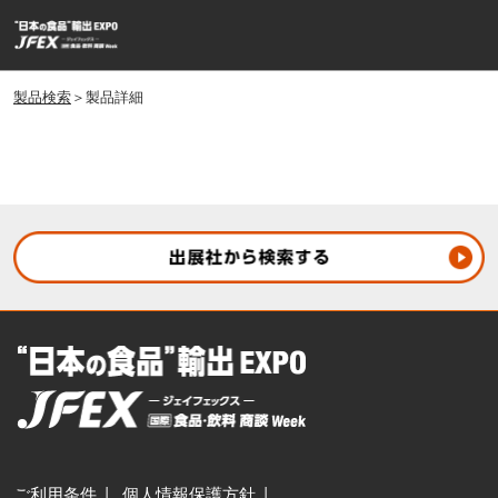
ス
ペ
キ
ー
ッ
ジ
プ
製品検索
＞製品詳細
ナ
し
ビ
ゲ
て
ー
進
シ
む
ョ
ン
を
開
く
ご利用条件
個人情報保護方針