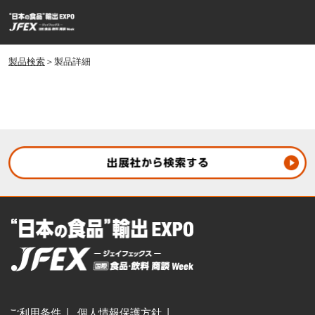
ス
ペ
キ
ー
ッ
ジ
プ
製品検索
＞製品詳細
ナ
し
ビ
ゲ
て
ー
進
シ
む
ョ
ン
を
開
く
ご利用条件
個人情報保護方針