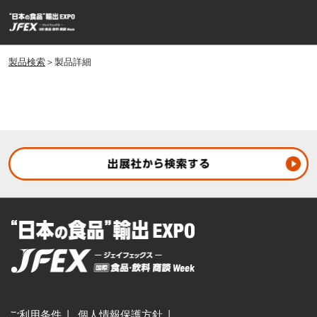
ス
ペ
キ
ー
ッ
ジ
プ
製品検索
＞製品詳細
ナ
し
ビ
ゲ
て
ー
進
シ
む
ョ
ン
を
開
く
ご利用条件
個人情報保護方針