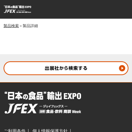
ス
ペ
キ
ー
ッ
ジ
プ
製品検索
＞製品詳細
ナ
し
ビ
ゲ
て
ー
進
シ
む
ョ
ン
を
開
く
ご利用条件
個人情報保護方針