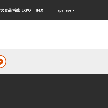
本の食品”輸出 EXPO
JFEX
Japanese
Press
Escape
to
close
the
menu.