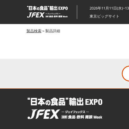
ス
2026年11月11日(水)~1
キ
東京ビッグサイト
ッ
プ
製品検索
＞製品詳細
し
て
進
む