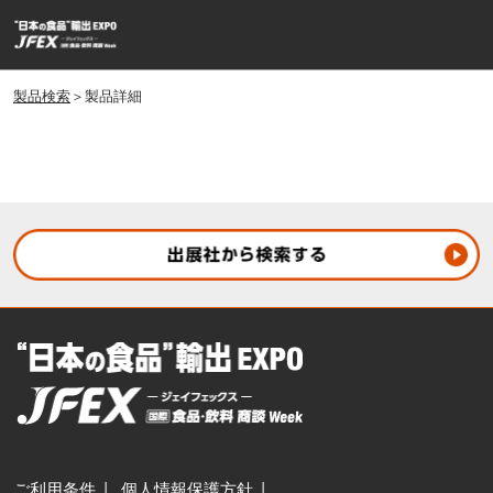
ス
ペ
キ
ー
ッ
ジ
プ
製品検索
＞製品詳細
ナ
し
ビ
ゲ
て
ー
進
シ
む
ョ
ン
を
開
く
ご利用条件
個人情報保護方針